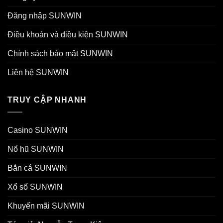
Đăng nhập SUNWIN
Điều khoản và điều kiện SUNWIN
Chính sách bảo mật SUNWIN
Liên hệ SUNWIN
TRUY CẬP NHANH
Casino SUNWIN
Nổ hũ SUNWIN
Bắn cá SUNWIN
Xổ số SUNWIN
Khuyến mãi SUNWIN