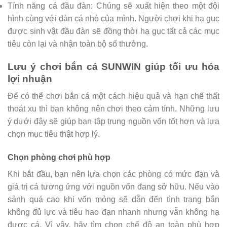
Tính năng cá đầu đàn: Chúng sẽ xuất hiện theo một đội
hình cùng với đàn cá nhỏ của mình. Người chơi khi hạ gục
được sinh vật đầu đàn sẽ đồng thời hạ gục tất cả các mục
tiêu còn lại và nhận toàn bộ số thưởng.
Lưu ý chơi bắn cá SUNWIN giúp tối ưu hóa
lợi nhuận
Để có thể chơi bắn cá một cách hiệu quả và hạn chế thất
thoát xu thì bạn không nên chơi theo cảm tính. Những lưu
ý dưới đây sẽ giúp bạn tập trung nguồn vốn tốt hơn và lựa
chọn mục tiêu thật hợp lý.
Chọn phòng chơi phù hợp
Khi bắt đầu, bạn nên lựa chọn các phòng có mức đạn và
giá trị cá tương ứng với nguồn vốn đang sở hữu. Nếu vào
sảnh quá cao khi vốn mỏng sẽ dẫn đến tình trạng bắn
không đủ lực và tiêu hao đạn nhanh nhưng vẫn không hạ
được cá. Vì vậy, hãy tìm chọn chế độ an toàn phù hợp