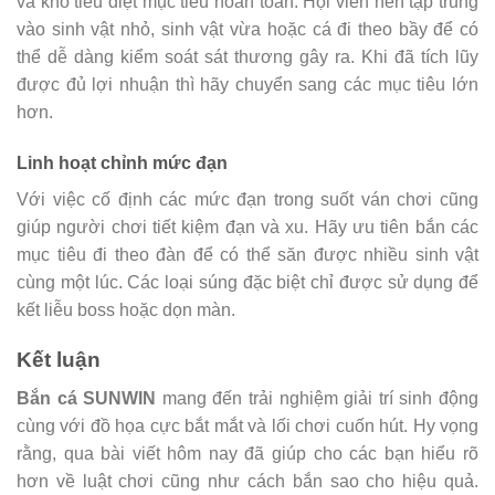
và khó tiêu diệt mục tiêu hoàn toàn. Hội viên nên tập trung
vào sinh vật nhỏ, sinh vật vừa hoặc cá đi theo bầy để có
thể dễ dàng kiểm soát sát thương gây ra. Khi đã tích lũy
được đủ lợi nhuận thì hãy chuyển sang các mục tiêu lớn
hơn.
Linh hoạt chỉnh mức đạn
Với việc cố định các mức đạn trong suốt ván chơi cũng
giúp người chơi tiết kiệm đạn và xu. Hãy ưu tiên bắn các
mục tiêu đi theo đàn để có thể săn được nhiều sinh vật
cùng một lúc. Các loại súng đặc biệt chỉ được sử dụng để
kết liễu boss hoặc dọn màn.
Kết luận
Bắn cá SUNWIN
mang đến trải nghiệm giải trí sinh động
cùng với đồ họa cực bắt mắt và lối chơi cuốn hút. Hy vọng
rằng, qua bài viết hôm nay đã giúp cho các bạn hiểu rõ
hơn về luật chơi cũng như cách bắn sao cho hiệu quả.