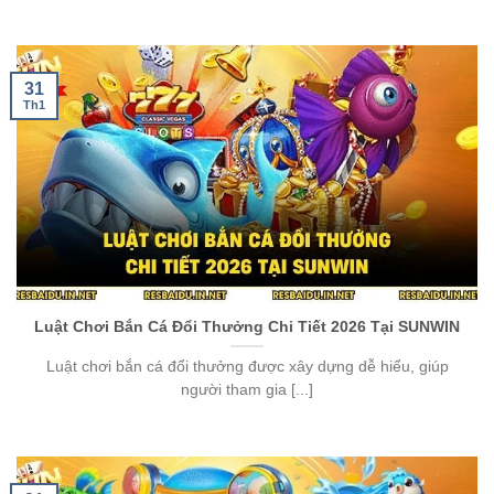
31
Th1
Luật Chơi Bắn Cá Đổi Thưởng Chi Tiết 2026 Tại SUNWIN
Luật chơi bắn cá đổi thưởng được xây dựng dễ hiểu, giúp
người tham gia [...]