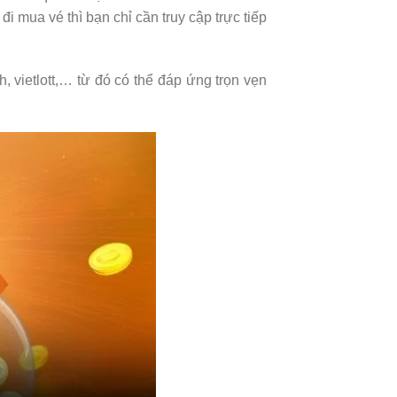
đi mua vé thì bạn chỉ cần truy cập trực tiếp
, vietlott,… từ đó có thể đáp ứng trọn vẹn