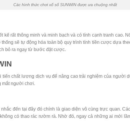
Các hình thức chơi xổ số SUNWIN được ưa chuộng nhất
kế rất thông minh và minh bạch và có tính cạnh tranh cao. Nổi b
ệ thống sẽ tự động hóa toàn bộ quy trình tính tiền cược dựa the
ch bỏ ra ngay từ bước đặt cược.
WIN
tiến chất lượng dịch vụ để nâng cao trải nghiệm của người d
 mắt người chơi.
i nhắc đến tại đây đó chính là giao diện vô cùng trực quan. C
g không có thao rác rườm rà. Nhờ đó, ngay cả những ai mới lần