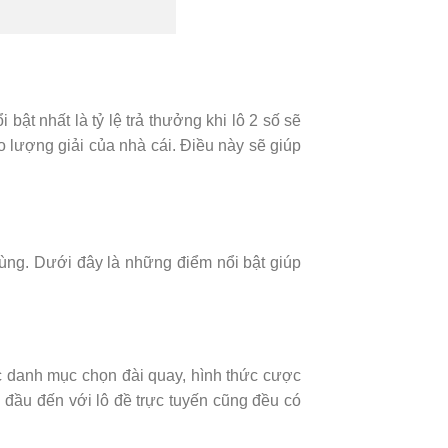
ật nhất là tỷ lệ trả thưởng khi lô 2 số sẽ
o lượng giải của nhà cái. Điều này sẽ giúp
ùng. Dưới đây là những điểm nổi bật giúp
ác danh mục chọn đài quay, hình thức cược
 đầu đến với lô đề trực tuyến cũng đều có