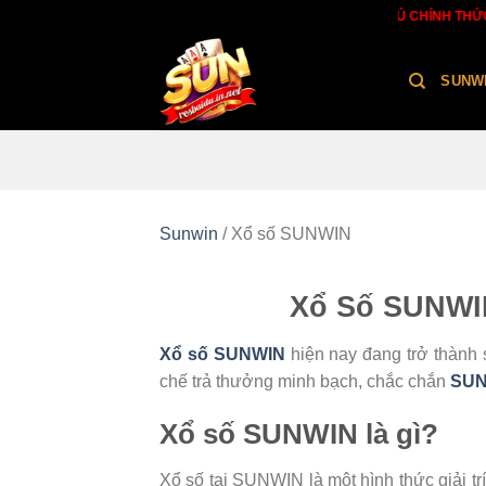
Bỏ
qua
nội
SUNW
dung
Sunwin
/
Xổ số SUNWIN
Xổ Số SUNWIN
Xổ số SUNWIN
hiện nay đang trở thành
chế trả thưởng minh bạch, chắc chắn
SUN
Xổ số SUNWIN là gì?
Xổ số tại SUNWIN là một hình thức giải t