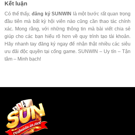
Kết luận
Có thể thấy,
đăng ký SUNWIN
là một bước rất quan trọng
đầu tiên mà bất kỳ hội viên nào cũng cần thao tác chính
xác. Mong rằng, với những thông tin mà bài viết chia sẻ
giúp cho các bạn hiểu rõ hơn về quy trình tạo tài khoản.
Hãy nhanh tay đăng ký ngay để nhận thật nhiều các siêu
ưu đãi độc quyền tại cổng game. SUNWIN – Uy tín – Tận
tâm – Minh bạch!