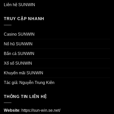
Liên hệ SUNWIN
TRUY CẬP NHANH
Casino SUNWIN
Nổ hũ SUNWIN
Bắn cá SUNWIN
Xổ số SUNWIN
Khuyến mãi SUNWIN
Tác giả: Nguyễn Trung Kiên
THÔNG TIN LIÊN HỆ
Website
:
https://sun-win.se.net/