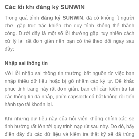
Các lỗi khi đăng ký SUNWIN
Trong quá trình
đăng ký SUNWIN
, đã có không ít người
chơi gặp trục trặc khiến cho quy trình không thể thành
công. Dưới đây là một số lỗi thường gặp, tuy nhiên cách
xử lý lại rất đơn giản nên bạn có thể theo dõi ngay sau
đây:
Nhập sai thông tin
Với lỗi nhập sai thông tin thường bắt nguồn từ việc bạn
nhập thiếu dữ liệu hoặc bị gõ nhầm các ký tự. Để khắc
phục tình trạng này rất đơn giản, bạn chỉ cần kiểm tra lại
các thông tin đã nhập, phím capslock có bật không rồi tiến
hành tạo tài khoản lại.
Khi những dữ liệu này của hội viên không chính xác sẽ
ảnh hưởng rất lớn tới quy trình nạp rút sau này. Do đó, hãy
điền đầy đủ các dữ liệu và kiểm tra thật kỹ sẽ đã trùng