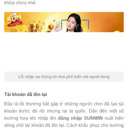
khớp chưa nhé.
Lỗi nhập sai thông tin khá phổ biến với người dùng
Tài khoản đã tồn tại
Đây là lỗi thường bắt gặp ở những người chơi đã tạo tài
khoản trước đó rồi nhưng lại bị quên. Dẫn đến một số
trường hợp khi nhập tên
đăng nhập SUNWIN
xuất hiện
dòng chữ tài khoản đã tồn tại. Cách khắc phục cho trường