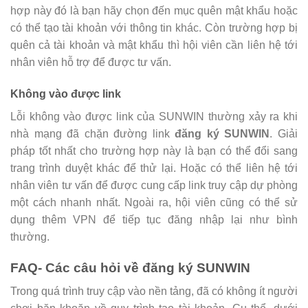
hợp này đó là bạn hãy chọn đến mục quên mật khẩu hoặc
có thể tạo tài khoản với thông tin khác. Còn trường hợp bị
quên cả tài khoản và mật khẩu thì hội viên cần liên hệ tới
nhân viên hỗ trợ để được tư vấn.
Không vào được link
Lỗi không vào được link của SUNWIN thường xảy ra khi
nhà mạng đã chặn đường link
đăng ký SUNWIN
. Giải
pháp tốt nhất cho trường hợp này là bạn có thể đổi sang
trang trình duyệt khác để thử lại. Hoặc có thể liên hệ tới
nhân viên tư vấn để được cung cấp link truy cập dự phòng
một cách nhanh nhất. Ngoài ra, hội viên cũng có thể sử
dụng thêm VPN để tiếp tục đăng nhập lại như bình
thường.
FAQ- Các câu hỏi về đăng ký SUNWIN
Trong quá trình truy cập vào nền tảng, đã có không ít người