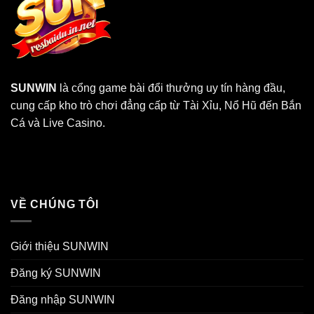
SUNWIN
là cổng game bài đổi thưởng uy tín hàng đầu,
cung cấp kho trò chơi đẳng cấp từ Tài Xỉu, Nổ Hũ đến Bắn
Cá và Live Casino.
VỀ CHÚNG TÔI
Giới thiệu SUNWIN
Đăng ký SUNWIN
Đăng nhập SUNWIN