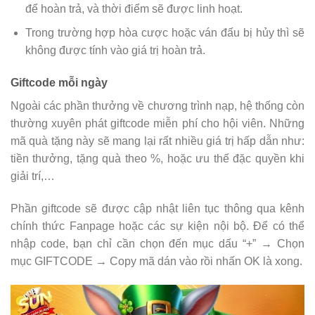
để hoàn trả, và thời điểm sẽ được linh hoạt.
Trong trường hợp hòa cược hoặc ván đấu bị hủy thì sẽ
không được tính vào giá trị hoàn trả.
Giftcode mỗi ngày
Ngoài các phần thưởng về chương trình nạp, hệ thống còn
thường xuyên phát giftcode miễn phí cho hội viên. Những
mã quà tặng này sẽ mang lại rất nhiều giá trị hấp dẫn như:
tiền thưởng, tặng quà theo %, hoặc ưu thế đặc quyền khi
giải trí,…
Phần giftcode sẽ được cập nhật liên tục thông qua kênh
chính thức Fanpage hoặc các sự kiện nội bộ. Để có thể
nhập code, bạn chỉ cần chọn đến mục dấu “+” → Chọn
mục GIFTCODE → Copy mã dán vào rồi nhấn OK là xong.