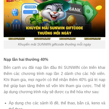
Khuyến mãi SUNWIN giftcode thưởng mỗi ngày
Nạp lần hai thưởng 40%
Bên cạnh ưu đãi nạp lần đầu thì SUNWIN còn triển khai
thêm các chương trình nạp lần 2 dành cho các hội viên.
Khi tham gia, mọi người có thể nhận thêm 40% giá trị nạp
thẻ giúp bạn tăng thêm số vốn khi tham gia cược. Thể lệ
áp dụng chương trình này sẽ được cụ thể hóa như sau:
Áp dụng cho các sảnh lô đề, thể thao, bắn cá, keno và