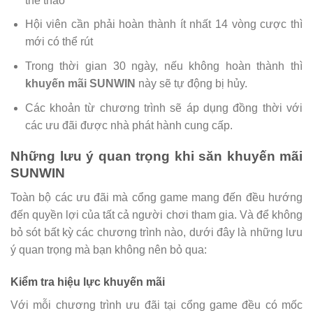
thể thao
Hội viên cần phải hoàn thành ít nhất 14 vòng cược thì
mới có thể rút
Trong thời gian 30 ngày, nếu không hoàn thành thì
khuyến mãi SUNWIN
này sẽ tự động bị hủy.
Các khoản từ chương trình sẽ áp dụng đồng thời với
các ưu đãi được nhà phát hành cung cấp.
Những lưu ý quan trọng khi săn khuyến mãi
SUNWIN
Toàn bộ các ưu đãi mà cổng game mang đến đều hướng
đến quyền lợi của tất cả người chơi tham gia. Và để không
bỏ sót bất kỳ các chương trình nào, dưới đây là những lưu
ý quan trọng mà bạn không nên bỏ qua:
Kiểm tra hiệu lực khuyến mãi
Với mỗi chương trình ưu đãi tại cổng game đều có mốc