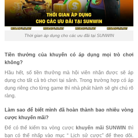
Thời gian áp dụng cho các ưu đãi tại SUNWIN
Tiền thưởng của khuyến có áp dụng mọi trò chơi
không?
Hầu hết, số tiền thưởng mà hội viên nhận được sẽ áp
dụng cho tất cả trò chơi tại sảnh. Trong trường hợp có áp
dụng riêng cho từng game thì nhà phát hành sẽ ghi chú rõ
ràng.
Làm sao để biết mình đã hoàn thành bao nhiêu vòng
cược khuyến mãi?
Để có thể kiểm tra vòng cược
khuyến mãi SUNWIN
thì
bạn có thể nhấp vào mục “ Lịch sử cược” để theo dõi.