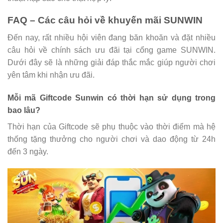
FAQ – Các câu hỏi về khuyến mãi SUNWIN
Đến nay, rất nhiều hội viên đang băn khoăn và đặt nhiều
câu hỏi về chính sách ưu đãi tại cổng game SUNWIN.
Dưới đây sẽ là những giải đáp thắc mắc giúp người chơi
yên tâm khi nhận ưu đãi.
Mỗi mã Giftcode Sunwin có thời hạn sử dụng trong
bao lâu?
Thời hạn của Giftcode sẽ phụ thuộc vào thời điểm mà hệ
thống tặng thưởng cho người chơi và dao động từ 24h
đến 3 ngày.