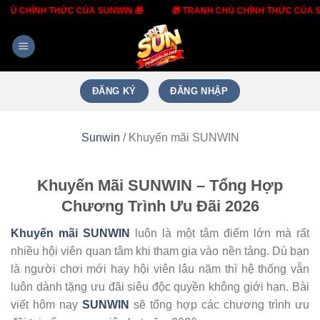
Bỏ
qua
nội
dung
ĐĂNG KÝ
ĐĂNG NHẬP
Sunwin
/
Khuyến mãi SUNWIN
Khuyến Mãi SUNWIN – Tổng Hợp
Chương Trình Ưu Đãi 2026
Khuyến mãi SUNWIN
luôn là một tâm điểm lớn mà rất
nhiều hội viên quan tâm khi tham gia vào nền tảng. Dù bạn
là người chơi mới hay hội viên lâu năm thì hệ thống vẫn
luôn dành tặng ưu đãi siêu độc quyền không giới hạn. Bài
viết hôm nay
SUNWIN
sẽ tổng hợp các chương trình ưu