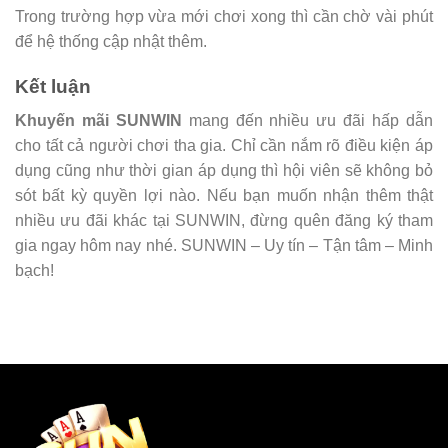
Trong trường hợp vừa mới chơi xong thì cần chờ vài phút
để hệ thống cập nhật thêm.
Kết luận
Khuyến mãi SUNWIN
mang đến nhiều ưu đãi hấp dẫn
cho tất cả người chơi tha gia. Chỉ cần nắm rõ điều kiện áp
dụng cũng như thời gian áp dụng thì hội viên sẽ không bỏ
sót bất kỳ quyền lợi nào. Nếu bạn muốn nhận thêm thật
nhiều ưu đãi khác tại SUNWIN, đừng quên đăng ký tham
gia ngay hôm nay nhé. SUNWIN – Uy tín – Tận tâm – Minh
bạch!