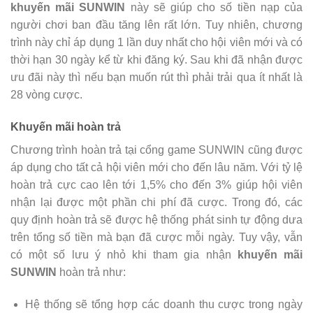
khuyến mãi SUNWIN
này sẽ giúp cho số tiền nạp của
người chơi ban đầu tăng lên rất lớn. Tuy nhiên, chương
trình này chỉ áp dụng 1 lần duy nhất cho hội viên mới và có
thời hạn 30 ngày kể từ khi đăng ký. Sau khi đã nhận được
ưu đãi này thì nếu bạn muốn rút thì phải trải qua ít nhất là
28 vòng cược.
Khuyến mãi hoàn trả
Chương trình hoàn trả tại cổng game SUNWIN cũng được
áp dụng cho tất cả hội viên mới cho đến lâu năm. Với tỷ lệ
hoàn trả cực cao lên tới 1,5% cho đến 3% giúp hội viên
nhận lại được một phần chi phí đã cược. Trong đó, các
quy định hoàn trả sẽ được hệ thống phát sinh tự động dưa
trên tổng số tiền mà bạn đã cược mỗi ngày. Tuy vậy, vẫn
có một số lưu ý nhỏ khi tham gia nhận
khuyến mãi
SUNWIN
hoàn trả như:
Hệ thống sẽ tổng hợp các doanh thu cược trong ngày