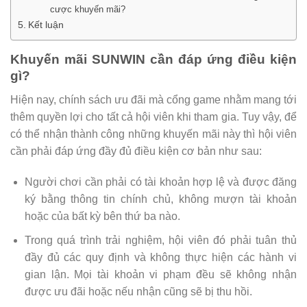
cược khuyến mãi?
Kết luận
Khuyến mãi SUNWIN cần đáp ứng điều kiện
gì?
Hiện nay, chính sách ưu đãi mà cổng game nhằm mang tới
thêm quyền lợi cho tất cả hội viên khi tham gia. Tuy vậy, để
có thể nhận thành công những khuyến mãi này thì hội viên
cần phải đáp ứng đầy đủ điều kiện cơ bản như sau:
Người chơi cần phải có tài khoản hợp lệ và được đăng
ký bằng thông tin chính chủ, không mượn tài khoản
hoặc của bất kỳ bên thứ ba nào.
Trong quá trình trải nghiệm, hội viên đó phải tuân thủ
đầy đủ các quy định và không thực hiện các hành vi
gian lận. Mọi tài khoản vi phạm đều sẽ không nhận
được ưu đãi hoặc nếu nhận cũng sẽ bị thu hồi.