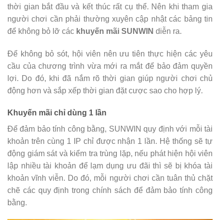
thời gian bắt đầu và kết thúc rất cụ thể. Nên khi tham gia
người chơi cần phải thường xuyên cập nhật các bảng tin
để không bỏ lỡ các
khuyến mãi SUNWIN
diễn ra.
Để không bỏ sót, hội viên nên ưu tiên thực hiện các yêu
cầu của chương trình vừa mới ra mắt để bảo đảm quyền
lợi. Do đó, khi đã nắm rõ thời gian giúp người chơi chủ
động hơn và sắp xếp thời gian đặt cược sao cho hợp lý.
Khuyến mãi chỉ dùng 1 lần
Để đảm bảo tính công bằng, SUNWIN quy định với mỗi tài
khoản trên cùng 1 IP chỉ được nhận 1 lần. Hệ thống sẽ tự
động giám sát và kiểm tra trùng lặp, nếu phát hiện hội viên
lập nhiều tài khoản để lạm dụng ưu đãi thì sẽ bị khóa tài
khoản vĩnh viễn. Do đó, mỗi người chơi cần tuân thủ chặt
chẽ các quy định trong chính sách để đảm bảo tính công
bằng.